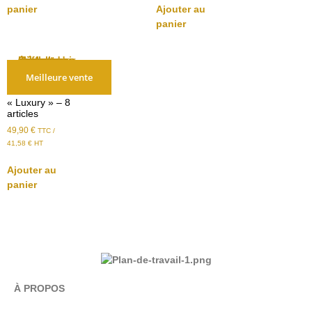
panier
Ajouter au
panier
Meilleure vente
Love box
« Luxury » – 8
articles
49,90
€
TTC /
41,58
€
HT
Ajouter au
panier
À PROPOS