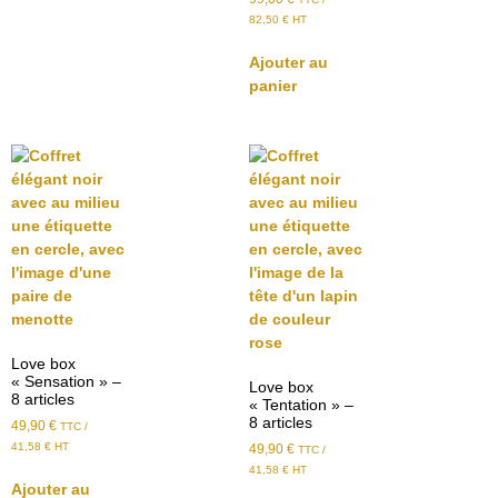
82,50
€
HT
Ajouter au
panier
Love box
« Sensation » –
Love box
8 articles
« Tentation » –
8 articles
49,90
€
TTC /
41,58
€
HT
49,90
€
TTC /
41,58
€
HT
Ajouter au