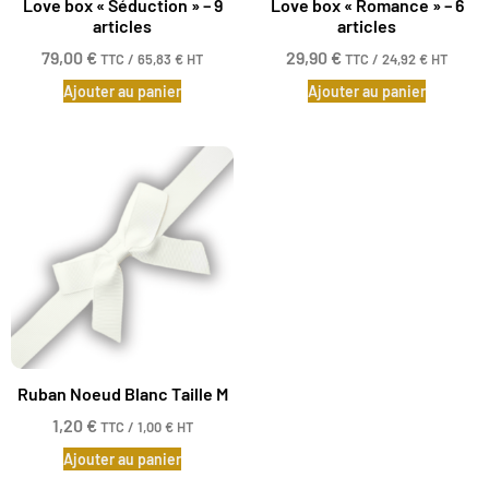
Love box « Séduction » – 9
Love box « Romance » – 6
articles
articles
79,00
€
29,90
€
TTC /
65,83
€
HT
TTC /
24,92
€
HT
Ajouter au panier
Ajouter au panier
Ruban Noeud Blanc Taille M
1,20
€
TTC /
1,00
€
HT
Ajouter au panier