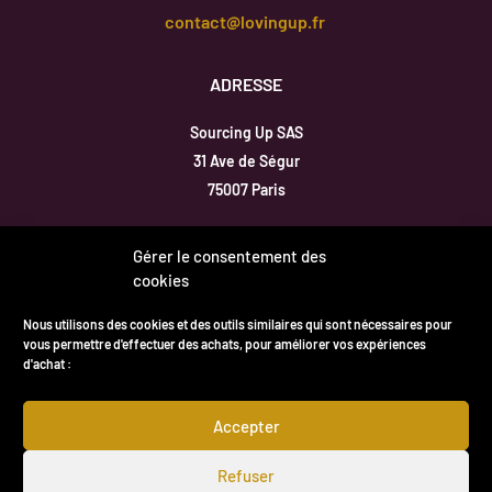
contact@lovingup.fr
ADRESSE
Sourcing Up SAS
31 Ave de Ségur
75007 Paris
Inscription newsletter
Gérer le consentement des
cookies
Nous utilisons des cookies et des outils similaires qui sont nécessaires pour
vous permettre d'effectuer des achats, pour améliorer vos expériences
d'achat :
*En soumettant ce formulaire,
Vous acceptez de recevoir la newsletter
Loving up par e-mail .
Accepter
Refuser