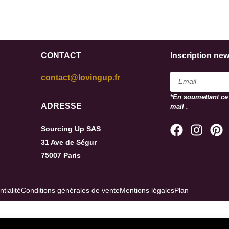
CONTACT
Inscription new
contact@lovingup.fr
*En soumettant ce
ADRESSE
mail .
Sourcing Up SAS
31 Ave de Ségur
75007 Paris
tialité
Conditions générales de vente
Mentions légales
Plan