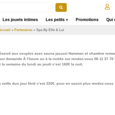
Les jouets intimes
Les petits +
Promotions
Qui
Accueil
»
Partenaires
»
Spa By Elle & Lui
 réservé aux couples avec sauna jacuzzi Hamman et chambre roma
ur demande À l’heure ou à la nuitée sur rendez-vous 06 11 37 76 54
t la semaine du lundi au jeudi c’est 160€ la nuit.
 veille dun jour férié c’est 220€. pour en savoir plus rendez-vous