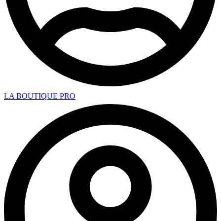
LA BOUTIQUE PRO