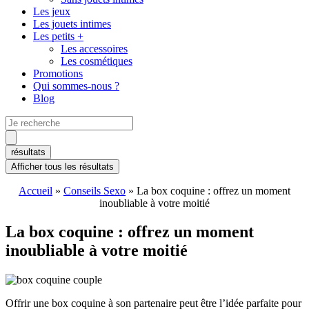
Les jeux
Les jouets intimes
Les petits +
Les accessoires
Les cosmétiques
Promotions
Qui sommes-nous ?
Blog
Search
...
résultats
Afficher tous les résultats
Accueil
»
Conseils Sexo
»
La box coquine : offrez un moment
inoubliable à votre moitié
La box coquine : offrez un moment
inoubliable à votre moitié
Offrir une box coquine à son partenaire peut être l’idée parfaite pour