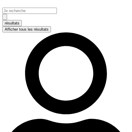
Aller
au
Search
contenu
...
résultats
Afficher tous les résultats