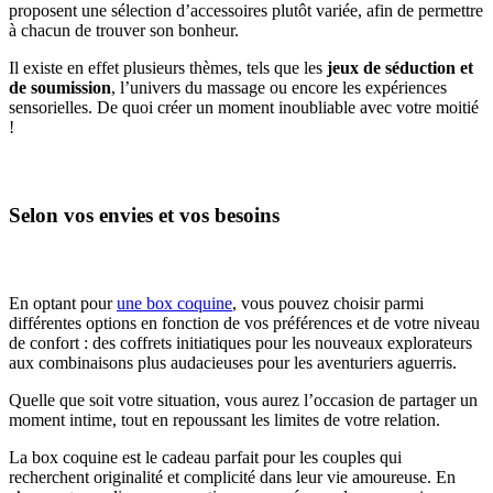
proposent une sélection d’accessoires plutôt variée, afin de permettre
à chacun de trouver son bonheur.
Il existe en effet plusieurs thèmes, tels que les
jeux de séduction et
de soumission
, l’univers du massage ou encore les expériences
sensorielles. De quoi créer un moment inoubliable avec votre moitié
!
Selon vos envies et vos besoins
En optant pour
une box coquine
, vous pouvez choisir parmi
différentes options en fonction de vos préférences et de votre niveau
de confort : des coffrets initiatiques pour les nouveaux explorateurs
aux combinaisons plus audacieuses pour les aventuriers aguerris.
Quelle que soit votre situation, vous aurez l’occasion de partager un
moment intime, tout en repoussant les limites de votre relation.
La box coquine est le cadeau parfait pour les couples qui
recherchent originalité et complicité dans leur vie amoureuse. En