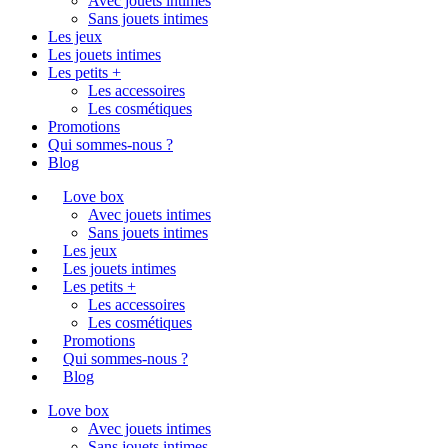
Avec jouets intimes
Sans jouets intimes
Les jeux
Les jouets intimes
Les petits +
Les accessoires
Les cosmétiques
Promotions
Qui sommes-nous ?
Blog
Love box
Avec jouets intimes
Sans jouets intimes
Les jeux
Les jouets intimes
Les petits +
Les accessoires
Les cosmétiques
Promotions
Qui sommes-nous ?
Blog
Love box
Avec jouets intimes
Sans jouets intimes