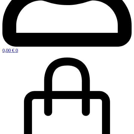
0,00
€
0