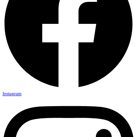
Instagram