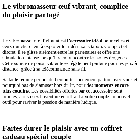
Le vibromasseur œuf vibrant, complice
du plaisir partagé
Le vibromasseur œuf vibrant est
l’accessoire idéal
pour celles et
ceux qui cherchent à explorer leur désir sans tabou. Compact et
discret, il se glisse aisément entre les partenaires et offre une
stimulation intense lorsqu’il vient rencontrer les zones érogènes.
Cette source de plaisir vibrante est également parfaite pour les jeux à
distance, grâce à sa télécommande sans fil.
Sa taille réduite permet de l’emporter facilement partout avec vous et
pourquoi pas de s’amuser hors du lit, pour des
moments encore
plus coquins
. Les possibilités offertes par cet accessoire sont
infinies, alors osez l’aventure en offrant à votre couple un nouvel
outil pour raviver la passion de manière ludique.
Faites durer le plaisir avec un coffret
cadeau spécial couple