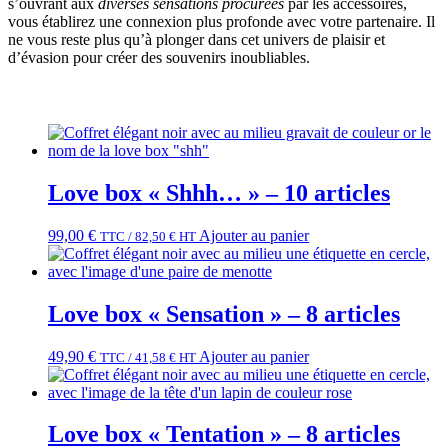
s’ouvrant aux
diverses sensations procurées
par les accessoires,
vous établirez une connexion plus profonde avec votre partenaire. Il
ne vous reste plus qu’à plonger dans cet univers de plaisir et
d’évasion pour créer des souvenirs inoubliables.
Love box « Shhh… » – 10 articles
99,00
€
Ajouter au panier
TTC /
82,50
€
HT
Love box « Sensation » – 8 articles
49,90
€
Ajouter au panier
TTC /
41,58
€
HT
Love box « Tentation » – 8 articles