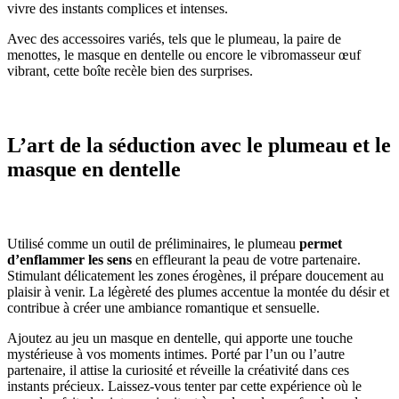
vivre des instants complices et intenses.
Avec des accessoires variés, tels que le plumeau, la paire de
menottes, le masque en dentelle ou encore le vibromasseur œuf
vibrant, cette boîte recèle bien des surprises.
L’art de la séduction avec le plumeau et le
masque en dentelle
Utilisé comme un outil de préliminaires, le plumeau
permet
d’enflammer les sens
en effleurant la peau de votre partenaire.
Stimulant délicatement les zones érogènes, il prépare doucement au
plaisir à venir. La légèreté des plumes accentue la montée du désir et
contribue à créer une ambiance romantique et sensuelle.
Ajoutez au jeu un masque en dentelle, qui apporte une touche
mystérieuse à vos moments intimes. Porté par l’un ou l’autre
partenaire, il attise la curiosité et réveille la créativité dans ces
instants précieux. Laissez-vous tenter par cette expérience où le