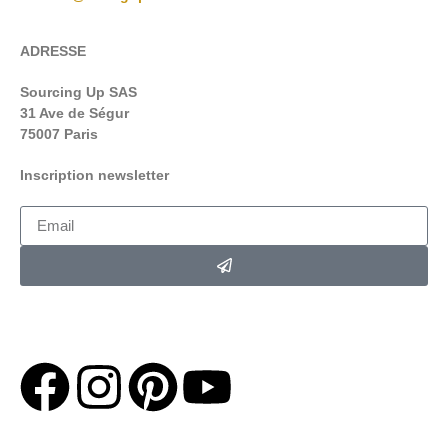
ADRESSE
Sourcing Up SAS
31 Ave de Ségur
75007 Paris
Inscription newsletter
*En soumettant ce formulaire,
Vous acceptez de recevoir la
newsletter Loving up par e-mail .