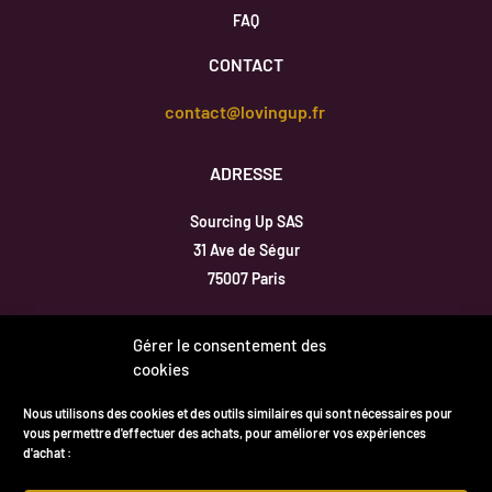
FAQ
CONTACT
contact@lovingup.fr
ADRESSE
Sourcing Up SAS
31 Ave de Ségur
75007 Paris
Inscription newsletter
Gérer le consentement des
cookies
Nous utilisons des cookies et des outils similaires qui sont nécessaires pour
vous permettre d'effectuer des achats, pour améliorer vos expériences
d'achat :
*En soumettant ce formulaire,
Vous acceptez de recevoir la newsletter
Loving up par e-mail .