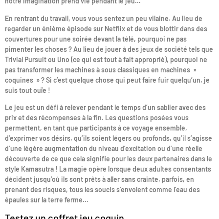
notre imagination prend vie pendant le jeu…
En rentrant du travail, vous vous sentez un peu vilaine. Au lieu de
regarder un énième épisode sur Netflix et de vous blottir dans des
couvertures pour une soirée devant la télé, pourquoi ne pas
pimenter les choses ? Au lieu de jouer à des jeux de société tels que
Trivial Pursuit ou Uno (ce qui est tout à fait approprié), pourquoi ne
pas transformer les machines à sous classiques en machines »
coquines » ? Si c’est quelque chose qui peut faire fuir quelqu’un, je
suis tout ouïe !
Le jeu est un défi à relever pendant le temps d’un sablier avec des
prix et des récompenses à la fin. Les questions posées vous
permettent, en tant que participants à ce voyage ensemble,
d’exprimer vos désirs, qu’ils soient légers ou profonds, qu’il s’agisse
d’une légère augmentation du niveau d’excitation ou d’une réelle
découverte de ce que cela signifie pour les deux partenaires dans le
style Kamasutra ! La magie opère lorsque deux adultes consentants
décident jusqu’où ils sont prêts à aller sans crainte, parfois, en
prenant des risques, tous les soucis s’envolent comme l’eau des
épaules sur la terre ferme…
Testez un coffret jeu coquin