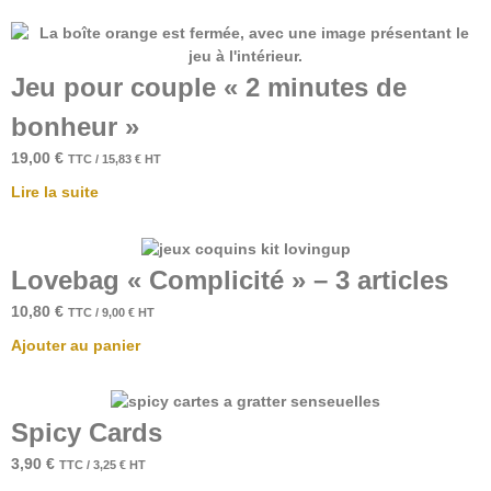
Jeu pour couple « 2 minutes de
bonheur »
19,00
€
TTC /
15,83
€
HT
Lire la suite
Lovebag « Complicité » – 3 articles
10,80
€
TTC /
9,00
€
HT
Ajouter au panier
Spicy Cards
3,90
€
TTC /
3,25
€
HT