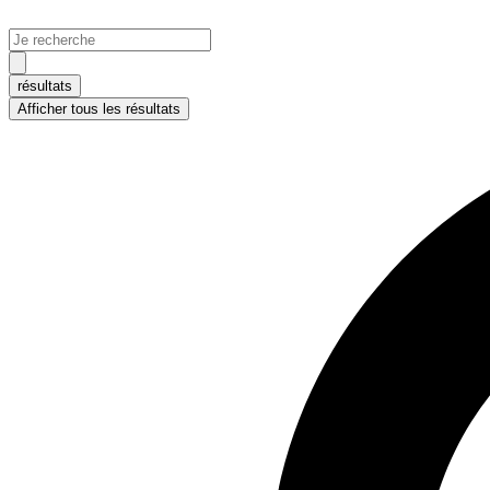
Aller
au
Search
contenu
...
résultats
Afficher tous les résultats